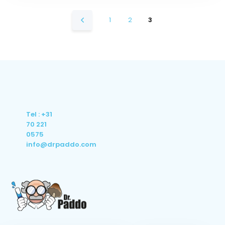
1
2
3
Tel : +31
70 221
0575
info@drpaddo.com