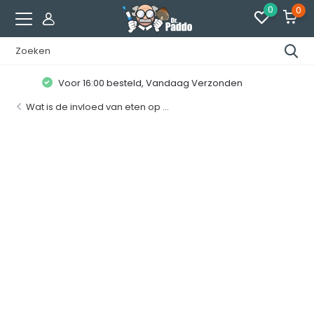
0
0
Klanten geven ons een
8.7 / 10
Wat is de invloed van eten op ...