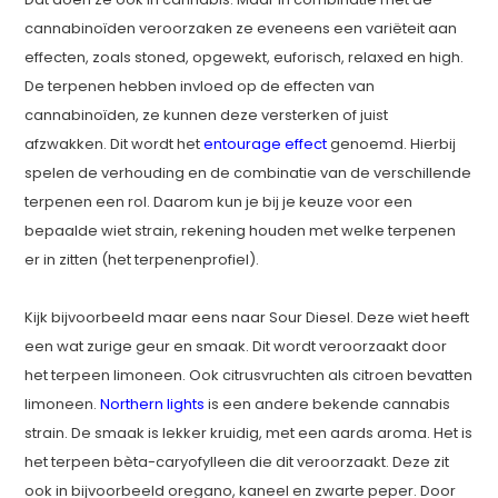
cannabinoïden veroorzaken ze eveneens een variëteit aan
effecten, zoals stoned, opgewekt, euforisch, relaxed en high.
De terpenen hebben invloed op de effecten van
cannabinoïden, ze kunnen deze versterken of juist
afzwakken. Dit wordt het
entourage effect
genoemd. Hierbij
spelen de verhouding en de combinatie van de verschillende
terpenen een rol. Daarom kun je bij je keuze voor een
bepaalde wiet strain, rekening houden met welke terpenen
er in zitten (het terpenenprofiel).
Kijk bijvoorbeeld maar eens naar Sour Diesel. Deze wiet heeft
een wat zurige geur en smaak. Dit wordt veroorzaakt door
het terpeen limoneen. Ook citrusvruchten als citroen bevatten
limoneen.
Northern lights
is een andere bekende cannabis
strain. De smaak is lekker kruidig, met een aards aroma. Het is
het terpeen bèta-caryofylleen die dit veroorzaakt. Deze zit
ook in bijvoorbeeld oregano, kaneel en zwarte peper. Door