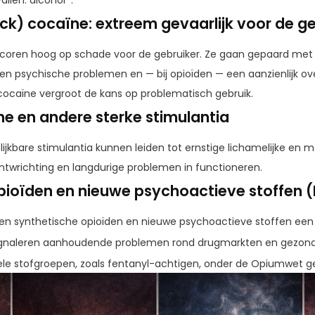
ack) cocaïne: extreem gevaarlijk voor de g
coren hoog op schade voor de gebruiker. Ze gaan gepaard met s
e en psychische problemen en — bij opioïden — een aanzienlijk ove
cocaïne vergroot de kans op problematisch gebruik.
e en andere sterke stimulantia
kbare stimulantia kunnen leiden tot ernstige lichamelijke en 
ntwrichting en langdurige problemen in functioneren.
pioïden en nieuwe psychoactieve stoffen 
en synthetische opioïden en nieuwe psychoactieve stoffen een g
 signaleren aanhoudende problemen rond drugmarkten en gezon
hele stofgroepen, zoals fentanyl-achtigen, onder de Opiumwet 