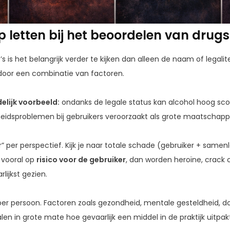
 letten bij het beoordelen van drugsr
o’s is het belangrijk verder te kijken dan alleen de naam of legali
 door een combinatie van factoren.
delijk voorbeeld:
ondanks de legale status kan alcohol hoog scor
idsproblemen bij gebruikers veroorzaakt als grote maatschappe
” per perspectief. Kijk je naar totale schade (gebruiker + samen
e vooral op
risico voor de gebruiker
, dan worden heroïne, crack
lijkst gezien.
’s per persoon. Factoren zoals gezondheid, mentale gesteldheid, d
n in grote mate hoe gevaarlijk een middel in de praktijk uitpak