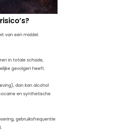
isico’s?
teit van een middel.
en in totale schade,
lijke gevolgen heeft.
leving), dan kan alcohol
 cocaïne en synthetische
osering, gebruiksfrequentie
t.