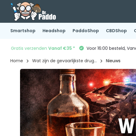
Smartshop
Headshop
PaddoShop
CBDShop
Gratis verzenden
Vanaf €35 *
Voor 16:00 besteld, Va
Home
Wat zijn de gevaarlijkste drug...
Nieuws