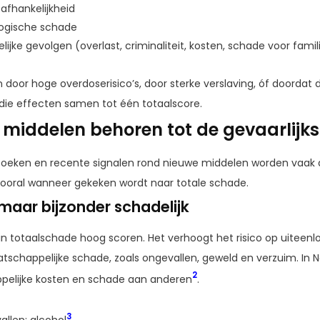
 afhankelijkheid
logische schade
jke gevolgen (overlast, criminaliteit, kosten, schade voor fami
ijn door hoge overdoserisico’s, door sterke verslaving, óf doorda
 die effecten samen tot één totaalscore.
e middelen behoren tot de gevaarlijk
oeken en recente signalen rond nieuwe middelen worden vaak
vooral wanneer gekeken wordt naar totale schade.
, maar bijzonder schadelijk
n in totaalschade hoog scoren. Het verhoogt het risico op uite
schappelijke schade, zoals ongevallen, geweld en verzuim. In N
2
pelijke kosten en schade aan anderen
.
3
allen: alcohol
.