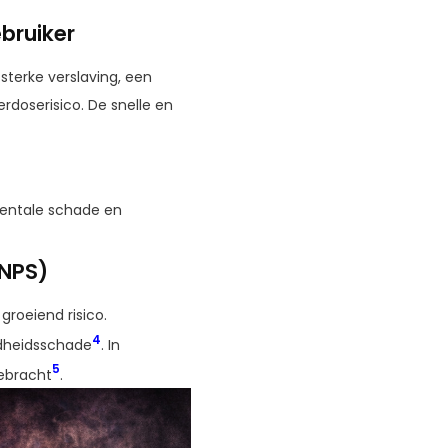
ebruiker
terke verslaving, een
rdoserisico. De snelle en
mentale schade en
(NPS)
roeiend risico.
4
dheidsschade
. In
5
gebracht
.