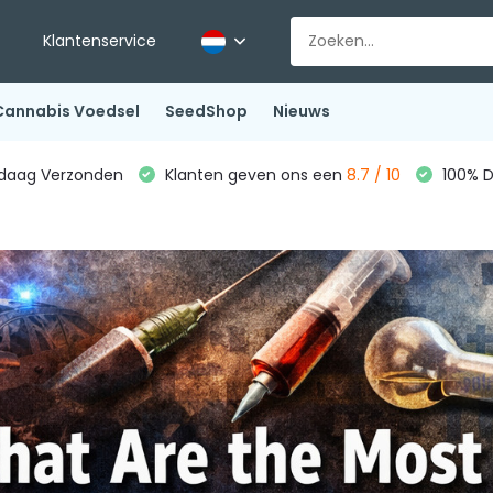
Klantenservice
Cannabis Voedsel
SeedShop
Nieuws
ndaag Verzonden
Klanten geven ons een
8.7 / 10
100% D