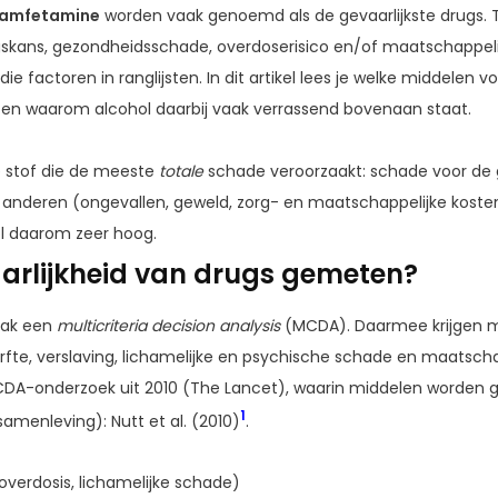
hamfetamine
worden vaak genoemd als de gevaarlijkste drugs. T
gskans, gezondheidsschade, overdoserisico en/of maatschappeli
 factoren in ranglijsten. In dit artikel lees je welke middelen 
 en waarom alcohol daarbij vaak verrassend bovenaan staat.
de stof die de meeste
totale
schade veroorzaakt: schade voor de 
or anderen (ongevallen, geweld, zorg- en maatschappelijke koste
l daarom zeer hoog.
arlijkheid van drugs gemeten?
aak een
multicriteria decision analysis
(MCDA). Daarmee krijgen m
erfte, verslaving, lichamelijke en psychische schade en maatsch
CDA-onderzoek uit 2010 (The Lancet), waarin middelen worden 
1
amenleving): Nutt et al. (2010)
.
overdosis, lichamelijke schade)