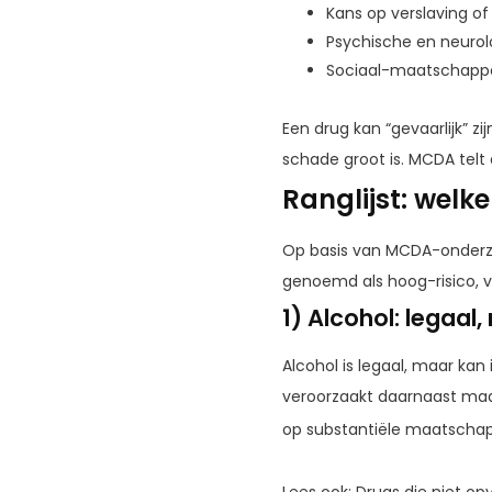
Kans op verslaving of
Psychische en neuro
Sociaal-maatschappeli
Een drug kan “gevaarlijk” z
schade groot is. MCDA telt
Ranglijst: welk
Op basis van MCDA-onderz
genoemd als hoog-risico, 
1) Alcohol: legaal
Alcohol is legaal, maar ka
veroorzaakt daarnaast maat
op substantiële maatschap
Lees ook: Drugs die niet opv