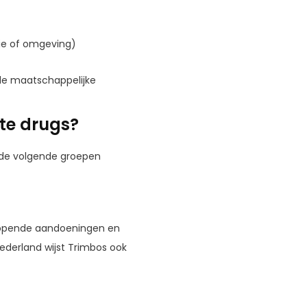
lie of omgeving)
t de maatschappelijke
ste drugs?
 de volgende groepen
enlopende aandoeningen en
ederland wijst Trimbos ook