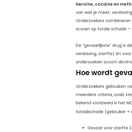
Heroïne, cocaïne en met
van wat je meet: verslavin
Onderzoekers combineren die
scoren op totale schade —
De “gevaarlijkste” drug is 
verslaving, sterfte) én vo
onderzoeken scoort alcoho
Hoe wordt geva
Onderzoekers gebruiken v
meerdere criteria, zoals st
bekend voorbeeld is het M
totaalschade (gebruiker + s
Gevaar voor sterfte (