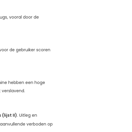
rugs, vooral door de
 voor de gebruiker scoren
mine hebben een hoge
 verslavend.
(lijst II)
. Uitleg en
n aanvullende verboden op