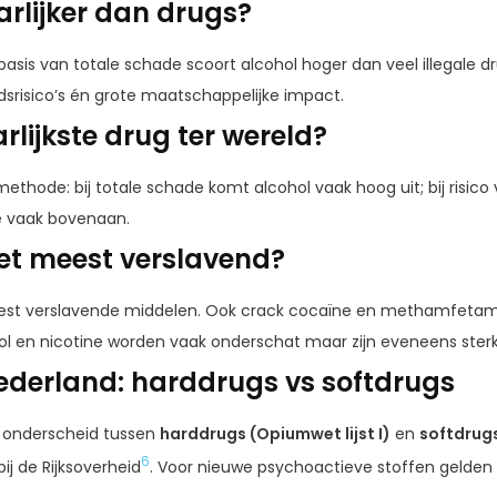
arlijker dan drugs?
basis van totale schade scoort alcohol hoger dan veel illegale d
srisico’s én grote maatschappelijke impact.
rlijkste drug ter wereld?
thode: bij totale schade komt alcohol vaak hoog uit; bij risico
e vaak bovenaan.
het meest verslavend?
eest verslavende middelen. Ook crack cocaïne en methamfeta
hol en nicotine worden vaak onderschat maar zijn eveneens sterk
ederland: harddrugs vs softdrugs
 onderscheid tussen
harddrugs (Opiumwet lijst I)
en
softdrugs 
6
ij de Rijksoverheid
. Voor nieuwe psychoactieve stoffen gelde