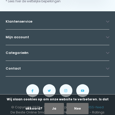
* Lees hier de wettelijke beperkingen
Klantenservice
Mijn account
Categorieën
Contact
Wij slaan cookies op om onze website te verbeteren. Is dat
© Copyright 2026 - Theme By drpaddo.com -
RSS-feed
akkoord?
Ja
Nee
De Beste Online Smartshop Van Nederland
4,8
- Ratings