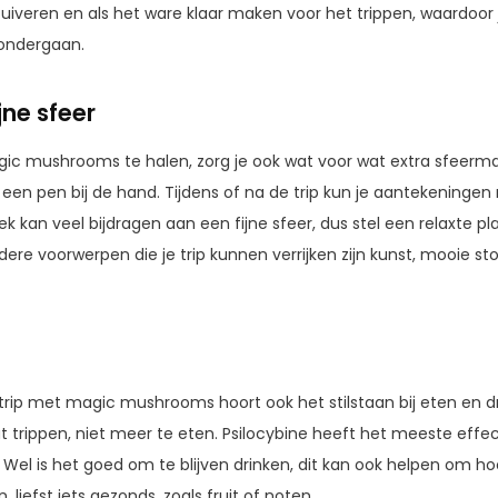
 zuiveren en als het ware klaar maken voor het trippen, waardoor j
 ondergaan.
jne sfeer
agic mushrooms te halen, zorg je ook wat voor wat extra sfeer
 een pen bij de hand. Tijdens of na de trip kun je aantekeninge
k kan veel bijdragen aan een fijne sfeer, dus stel een relaxte p
ndere voorwerpen die je trip kunnen verrijken zijn kunst, mooie sto
 trip met magic mushrooms hoort ook het stilstaan bij eten en dr
t trippen, niet meer te eten. Psilocybine heeft het meeste effe
 Wel is het goed om te blijven drinken, dit kan ook helpen om h
 liefst iets gezonds, zoals fruit of noten.