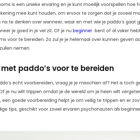
s is een unieke ervaring en je kunt moeilijk voorspellen hoe he
kening mee kunt houden, om ervoor te zorgen dat je zoveel mogelij
na te denken over wanneer, waar en met wie je paddo’s gaat ge
eer je goed in je vel zit. Of je nu
beginner
bent of al vaker hebt
s voor te bereiden. Zo zul je je helemaal over kunnen geven a
zullen nemen.
ip met paddo’s voor te bereiden
ddo’s echt voorbereiden, vraag je je misschien af? Het is toch
Of je nu wilt trippen omdat je de wereld om je heen wilt verget
, een goede voorbereiding helpt je om veilig te trippen en er zove
dige tips, geschikt voor zowel ervaren psychonauten als beginner