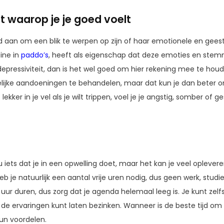
t waarop je je goed voelt
d aan om een blik te werpen op zijn of haar emotionele en geestel
ine in
paddo’s
, heeft als eigenschap dat deze emoties en stem
 depressiviteit, dan is het wel goed om hier rekening mee te ho
lijke aandoeningen te behandelen, maar dat kun je dan beter o
 lekker in je vel als je wilt trippen, voel je je angstig, somber of g
u iets dat je in een opwelling doet, maar het kan je veel oplevere
b je natuurlijk een aantal vrije uren nodig, dus geen werk, studie
8 uur duren, dus zorg dat je agenda helemaal leeg is. Je kunt zelf
t de ervaringen kunt laten bezinken. Wanneer is de beste tijd om
un voordelen.