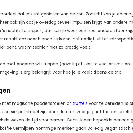
oordeel dat je kunt genieten van de zon. Zonlicht kan je ervaring
chter ook zijn dat je overdag teveel impulsen krijgt, van andere
m ‘s nachts te trippen, dan kun je weer een heel andere sfeer kr
r maakt om naar binnen te keren, het nodigt uit tot introspectie.
r bent, wat misschien niet zo prettig voelt.
n met anderen wilt trippen (gezellig of juist te veel prikkels en 
geving is erg belangrijk voor hoe je je voelt tijdens de trip.
igen
trip met magische paddenstoelen of
truffels
voor te bereiden, is 
 een simpel ritueel zijn, door de uren voor je gaat trippen jezelf
enkele weken de tijd voor nemen. Gebruik een bepaalde periode g
en koffie vermijden. Sommige mensen gaan volledig veganistisch 