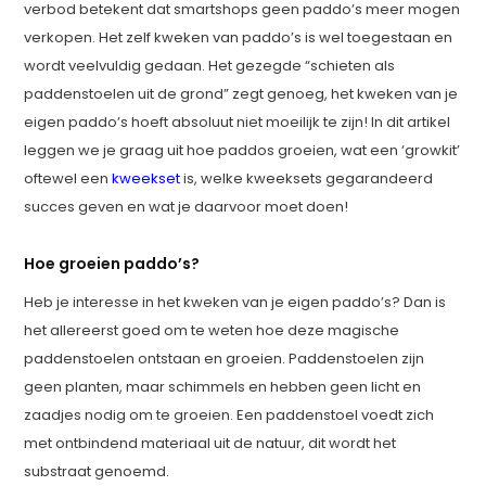
verbod betekent dat smartshops geen paddo’s meer mogen
verkopen. Het zelf kweken van paddo’s is wel toegestaan en
wordt veelvuldig gedaan. Het gezegde “schieten als
paddenstoelen uit de grond” zegt genoeg, het kweken van je
eigen paddo’s hoeft absoluut niet moeilijk te zijn! In dit artikel
leggen we je graag uit hoe paddos groeien, wat een ‘growkit’
oftewel een
kweekset
is, welke kweeksets gegarandeerd
succes geven en wat je daarvoor moet doen!
Hoe groeien paddo’s?
Heb je interesse in het kweken van je eigen paddo’s? Dan is
het allereerst goed om te weten hoe deze magische
paddenstoelen ontstaan en groeien. Paddenstoelen zijn
geen planten, maar schimmels en hebben geen licht en
zaadjes nodig om te groeien. Een paddenstoel voedt zich
met ontbindend materiaal uit de natuur, dit wordt het
substraat genoemd.