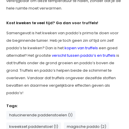
verkrijgbaar om deze temperatuur te halen, zonder dat je de
hele ruimte moet verwarmen.
Kost kweken te veel tijd? Ga dan voor truffels!
Samengevat is het kweken van paddo’s prima te doen voor
de beginnende tuinier. Heb je toch geen zin of tijd om zelf
paddo’s te kweken? Dan is het
kopen van truffels
een goed
alternatief! Het grootste
verschil tussen paddo’s en truffels
is
dat truffels onder de grond groeien en paddo’s boven de
grond. Truffels en paddo’s helpen beide de schimmel te
overleven. Vandaar dat truffels ongeveer dezelfde stoffen
bevatten en daarmee vergelijkbare effecten geven als
paddo’s!
Tags:
halucinerende paddenstoelen (1)
kweekset paddenstoel (1)
magische paddo (2)