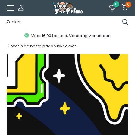
0
0
Klanten geven ons een
8.7 / 10
Wat is de beste paddo kweekset...