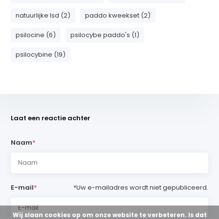
natuurlijke lsd (2)
paddo kweekset (2)
psilocine (6)
psilocybe paddo's (1)
psilocybine (19)
Laat een reactie achter
Naam
*
E-mail
*
*Uw e-mailadres wordt niet gepubliceerd.
Wij slaan cookies op om onze website te verbeteren. Is dat