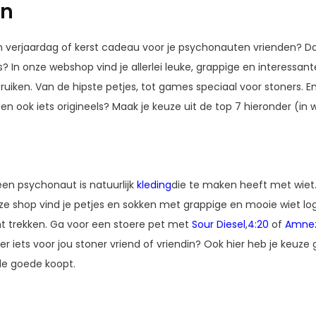
en
n verjaardag of kerst cadeau voor je psychonauten vrienden? Dat 
ks? In onze webshop vind je allerlei leuke, grappige en interessa
iken. Van de hipste petjes, tot games speciaal voor stoners. En 
nden ook iets origineels? Maak je keuze uit de top 7 hieronder (in 
en psychonaut is natuurlijk
kleding
die te maken heeft met wiet.
nze shop vind je petjes en sokken met grappige en mooie wiet log
ht trekken. Ga voor een stoere pet met
Sour Diesel
,
4:20
of
Amnez
er iets voor jou stoner vriend of vriendin? Ook hier heb je keuz
 de goede koopt.