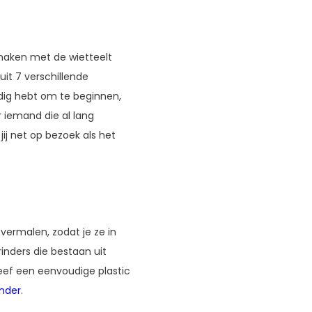
 maken met de wietteelt
uit 7 verschillende
odig hebt om te beginnen,
 iemand die al lang
ij net op bezoek als het
vermalen, zodat je ze in
rinders die bestaan uit
Geef een eenvoudige plastic
inder
.