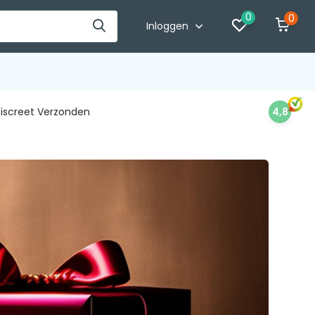
0
0
Inloggen
iscreet Verzonden
4,8