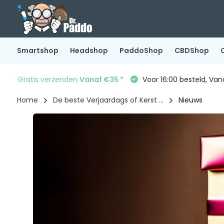
Smartshop
Headshop
PaddoShop
CBDShop
Gratis verzenden
Vanaf €35 *
Voor 16:00 besteld, Va
Home
De beste Verjaardags of Kerst ...
Nieuws