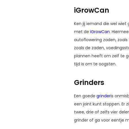
iGrowCan
Ken jij iemand die wel wie
met de
iGrowCan
. Hiermee
autoflowering zaden, zoals
zoals de zaden, voedingsst
plannen heeft om zelf te ga
tijd is om te oogsten.
Grinders
Een goede
grinder
is onmis
een joint kunt stoppen. Er z
twee, drie of zelfs vier de
grinder of ga voor eentje me