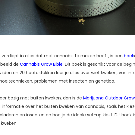
 verdiept in alles dat met cannabis te maken heeft, is een
boek
rbeeld de
Cannabis Grow Bible
. Dit boek is geschikt voor de beg
zijden en 20 hoofdstukken leer je alles over wiet kweken, van in
noeitechnieken, problemen met insecten en genetica.
 meer bezig met buiten kweken, dan is de
Marijuana Outdoor Grow
 informatie over het buiten kweken van cannabis, zoals het kiez
laderen en insecten en hoe je de ideale set-up kiest. Dit boek 
l kweken.