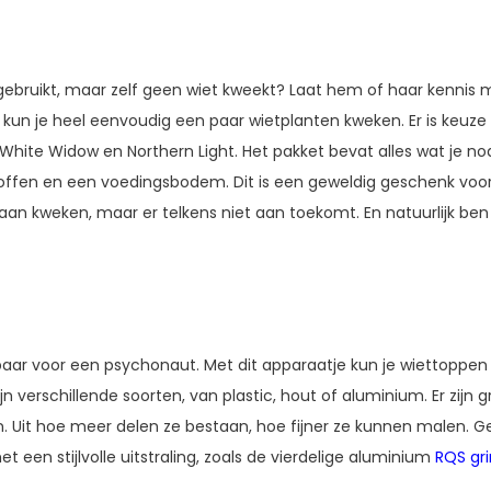
t gebruikt, maar zelf geen wiet kweekt? Laat hem of haar kennis
 kun je heel eenvoudig een paar wietplanten kweken. Er is keuze 
 White Widow en Northern Light. Het pakket bevat alles wat je n
offen en een voedingsbodem. Dit is een geweldig geschenk voor
an kweken, maar er telkens niet aan toekomt. En natuurlijk ben j
baar voor een psychonaut. Met dit apparaatje kun je wiettoppen 
ijn verschillende soorten, van plastic, hout of aluminium. Er zijn g
len. Uit hoe meer delen ze bestaan, hoe fijner ze kunnen malen. 
t een stijlvolle uitstraling, zoals de vierdelige aluminium
RQS gr