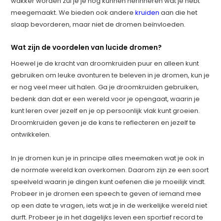
wakker worden zul je je nog kunnen herinneren wat je hebt
meegemaakt. We bieden ook andere
kruiden
aan die het
slaap bevorderen, maar niet de dromen beïnvloeden.
Wat zijn de voordelen van lucide dromen?
Hoewel je de kracht van droomkruiden puur en alleen kunt
gebruiken om leuke avonturen te beleven in je dromen, kun je
er nog veel meer uit halen. Ga je droomkruiden gebruiken,
bedenk dan dat er een wereld voor je opengaat, waarin je
kunt leren over jezelf en je op persoonlijk vlak kunt groeien.
Droomkruiden geven je de kans te reflecteren en jezelf te
ontwikkelen.
In je dromen kun je in principe alles meemaken wat je ook in
de normale wereld kan overkomen. Daarom zijn ze een soort
speelveld waarin je dingen kunt oefenen die je moeilijk vindt.
Probeer in je dromen een speech te geven of iemand mee
op een date te vragen, iets wat je in de werkelijke wereld niet
durft. Probeer je in het dagelijks leven een sportief record te