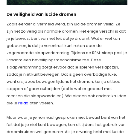
De veiligheid van lucide dromen
Zoals eerder al vermeld werd, zijn lucide dromen veilig. Ze
zijn net zo veilig als normale dromen. Het enige verschil is dat
je je bewust bent van het feit dat je droomt. Wat er wel kan
gebeuren, is dat je verontrust kunt raken door de
zogenaamde slaapverlamming. Tijdens de REM-slaap past je
lichaam een beveiligingsmechanisme toe. Deze
slaapverlamming zorgt ervoor dat je spieren verslapt zijn,
zodat je niet kunt bewegen. Dat is geen overbodige luxe,
want als je zou bewegen tijdens het dromen, kun je uit bed
stappen of gaan autorijden (dat is wat er gebeurt met
mensen die slaapwandelen). We bieden ook andere kruiden
die je
relax
laten voelen.
Maar waar je je normaal gesproken niet bewust bent van het
feit dat je je niet kunt bewegen, kan dit tijdens het gebruik van
droomkruiden wel gebeuren. Als je ervaring hebt met lucide