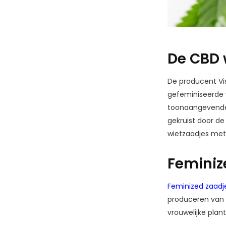
De CBD 
De producent Vis
gefeminiseerde w
toonaangevende 
gekruist door d
wietzaadjes met
Feminiz
Feminized zaadj
produceren van d
vrouwelijke plan