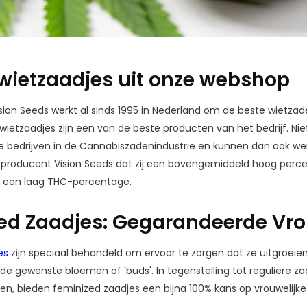
wietzaadjes uit onze webshop
ion Seeds werkt al sinds 1995 in Nederland om de beste wietzad
ietzaadjes zijn een van de beste producten van het bedrijf. Nie
bedrijven in de Cannabiszadenindustrie en kunnen dan ook werel
e producent Vision Seeds dat zij een bovengemiddeld hoog perce
 een laag THC-percentage.
ed Zaadjes: Gegarandeerde Vro
es
zijn speciaal behandeld om ervoor te zorgen dat ze uitgroeien t
e gewenste bloemen of 'buds'. In tegenstelling tot reguliere za
ten, bieden feminized zaadjes een bijna 100% kans op vrouwelijke