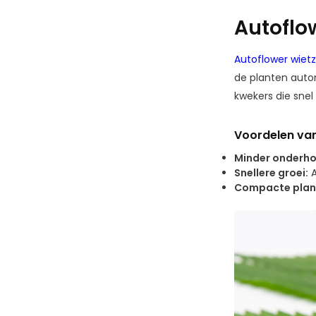
Autoflo
Autoflower wiet
de planten autom
kwekers die snel 
Voordelen van
Minder onderho
Snellere groei:
A
Compacte plan