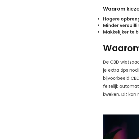
Waarom kieze
Hogere opbreng
Minder verspilli
Makkelijker te 
Waarom
De CBD wietzaadj
je extra tips no
bijvoorbeeld CBD
feitelijk automa
kweken. Dit kan 