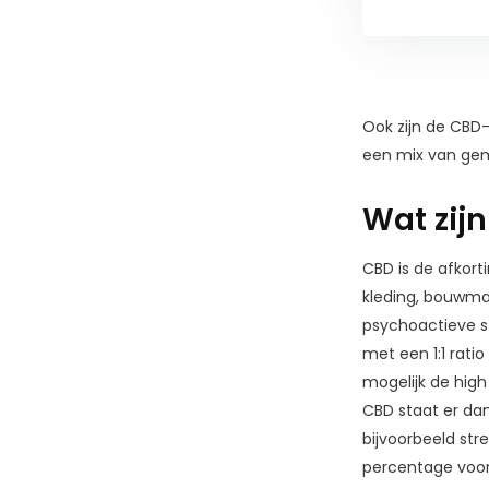
Ook zijn de CBD-
een mix van gemi
Wat zij
CBD is de afkort
kleding, bouwmat
psychoactieve st
met een 1:1 rati
mogelijk de high
CBD staat er dan
bijvoorbeeld str
percentage voor