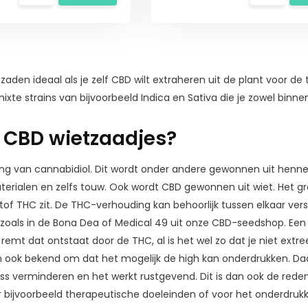
zaden ideaal als je zelf CBD wilt extraheren uit de plant voor 
xte strains van bijvoorbeeld Indica en Sativa die je zowel binne
n CBD wietzaadjes?
ing van cannabidiol. Dit wordt onder andere gewonnen uit hennep
erialen en zelfs touw. Ook wordt CBD gewonnen uit wiet. Het gro
of THC zit. De THC-verhouding kan behoorlijk tussen elkaar vers
o zoals in de Bona Dea of Medical 49 uit onze CBD-seedshop. Ee
 remt dat ontstaat door de THC, al is het wel zo dat je niet e
 ook bekend om dat het mogelijk de high kan onderdrukken. Daar
ess verminderen en het werkt rustgevend. Dit is dan ook de red
 bijvoorbeeld therapeutische doeleinden of voor het onderdruk