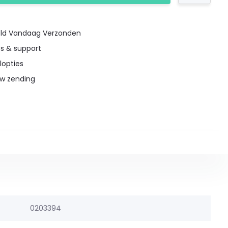
teld Vandaag Verzonden
es & support
lopties
uw zending
0203394