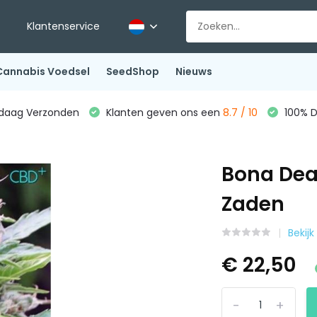
Klantenservice
Cannabis Voedsel
SeedShop
Nieuws
ndaag Verzonden
Klanten geven ons een
8.7 / 10
100% D
Bona Dea
Zaden
Bekij
€ 22,50
-
+