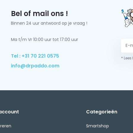
Bel of mail ons !
Binnen 24 uur antwoord op je vraag !
Ma t/m Vr 10:00 uur tot 17:00 uur
Tel : +31 70 221 0575
* Lees
info@drpaddo.com
 account
Categorieën
treren
Smartshop