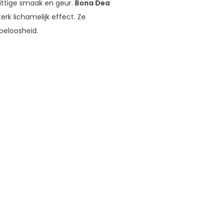
pittige smaak en geur.
Bona Dea
rk lichamelijk effect. Ze
apeloosheid.