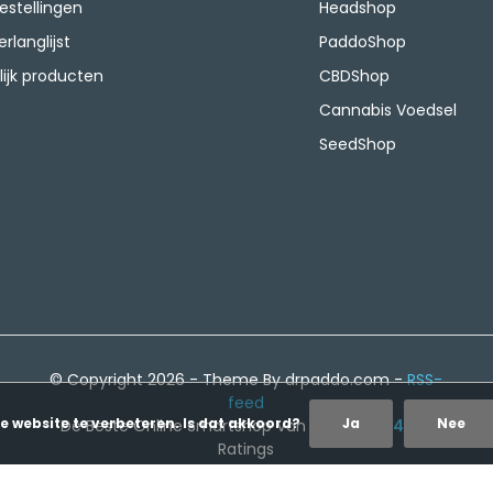
bestellingen
Headshop
erlanglijst
PaddoShop
lijk producten
CBDShop
Cannabis Voedsel
SeedShop
© Copyright 2026 - Theme By drpaddo.com -
RSS-
feed
e website te verbeteren. Is dat akkoord?
Ja
Nee
De Beste Online Smartshop Van Nederland
4,8
-
Ratings