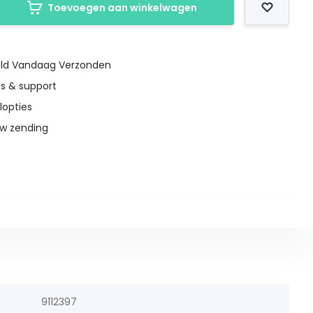
Toevoegen aan winkelwagen
teld Vandaag Verzonden
es & support
lopties
uw zending
9112397