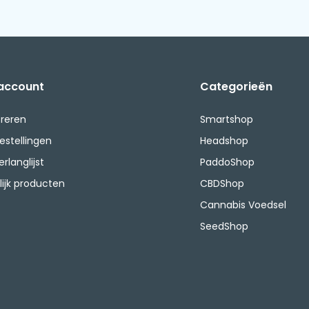
 account
Categorieën
treren
Smartshop
bestellingen
Headshop
erlanglijst
PaddoShop
lijk producten
CBDShop
Cannabis Voedsel
SeedShop