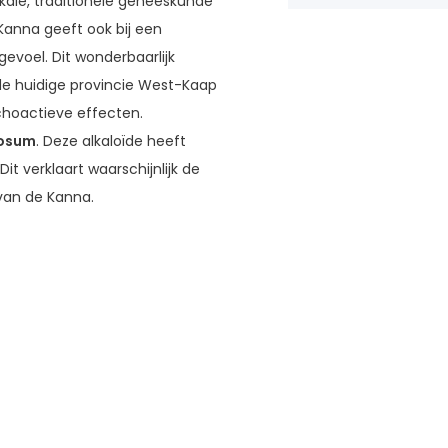
okale, traditionele geneeskunde
anna geeft ook bij een
evoel. Dit wonderbaarlijk
 de huidige provincie West-Kaap
choactieve effecten.
uosum
. Deze alkaloïde heeft
it verklaart waarschijnlijk de
 van de Kanna.