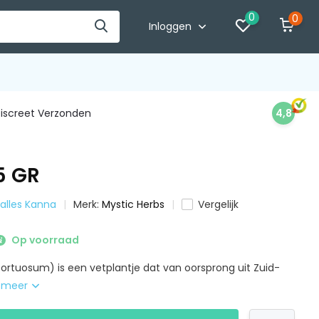
0
0
Inloggen
iscreet Verzonden
4,8
5 GR
 alles Kanna
Merk:
Mystic Herbs
Vergelijk
Op voorraad
ortuosum) is een vetplantje dat van oorsprong uit Zuid-
 meer