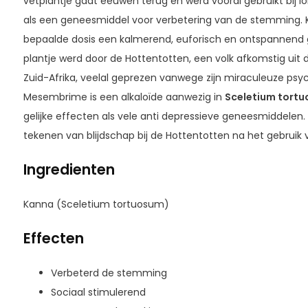
vetplantje gaat eeuwen terug en werd vooral gebruikt bij l
als een geneesmiddel voor verbetering van de stemming. K
bepaalde dosis een kalmerend, euforisch en ontspannend g
plantje werd door de Hottentotten, een volk afkomstig uit
Zuid-Afrika, veelal geprezen vanwege zijn miraculeuze psy
Mesembrime is een alkaloïde aanwezig in
Sceletium tort
gelijke effecten als vele anti depressieve geneesmiddelen. D
tekenen van blijdschap bij de Hottentotten na het gebruik
Ingredienten
Kanna (Sceletium tortuosum)
Effecten
Verbeterd de stemming
Sociaal stimulerend