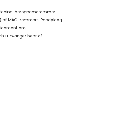
erotonine-heropnameremmer
ac) of MAO-remmers. Raadpleeg
medicament om
als u zwanger bent of