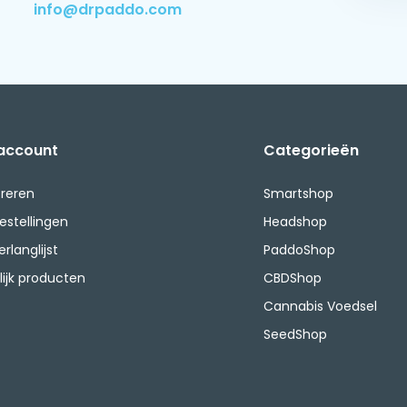
info@drpaddo.com
 account
Categorieën
treren
Smartshop
bestellingen
Headshop
erlanglijst
PaddoShop
lijk producten
CBDShop
Cannabis Voedsel
SeedShop