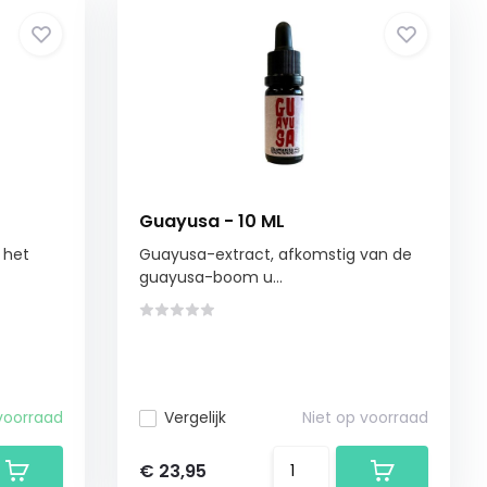
Guayusa - 10 ML
 het
Guayusa-extract, afkomstig van de
guayusa-boom u...
voorraad
Vergelijk
Niet op voorraad
€ 23,95