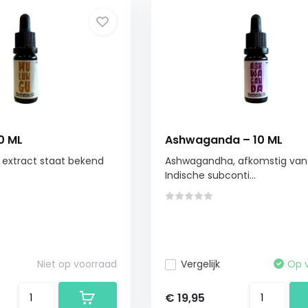
0 ML
Ashwaganda – 10 ML
e extract staat bekend
Ashwagandha, afkomstig van
Indische subconti...
Niet op voorraad
Vergelijk
Op 
€ 19,95