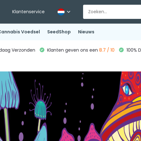
Klantenservice
Cannabis Voedsel
SeedShop
Nieuws
ndaag Verzonden
Klanten geven ons een
8.7 / 10
100% D