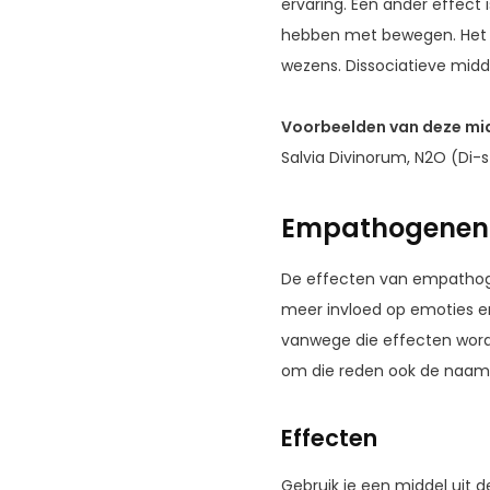
ervaring. Een ander effect
hebben met bewegen. Het 
wezens. Dissociatieve midd
Voorbeelden van deze mi
Salvia Divinorum, N2O (Di-
Empathogenen
De effecten van empathoge
meer invloed op emoties en 
vanwege die effecten word
om die reden ook de naam
Effecten
Gebruik je een middel uit d