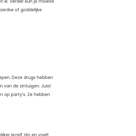
 ik. Verder kun je moeite
rdse of goddelijke
oepen. Deze drugs hebben
n van de zintuigen. Juist
 op party’s. Ze hebben
ker jezelf zijn en voelt