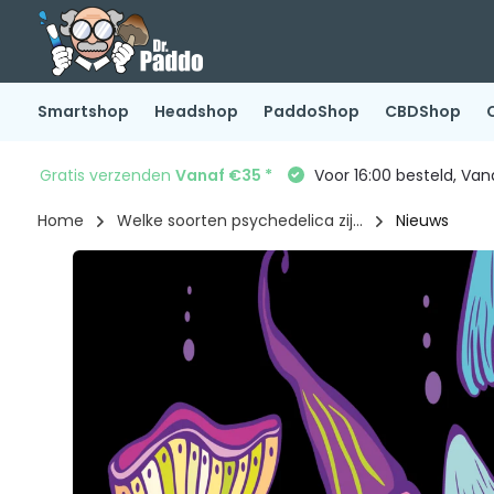
Smartshop
Headshop
PaddoShop
CBDShop
Gratis verzenden
Vanaf €35 *
Voor 16:00 besteld, Va
Home
Welke soorten psychedelica zij...
Nieuws