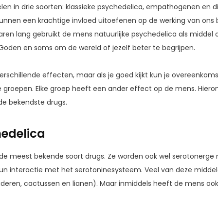
elen in drie soorten: klassieke psychedelica, empathogenen en d
unnen een krachtige invloed uitoefenen op de werking van ons 
ren lang gebruikt de mens natuurlijke psychedelica als middel
oden en soms om de wereld of jezelf beter te begrijpen.
rschillende effecten, maar als je goed kijkt kun je overeenkom
ie groepen. Elke groep heeft een ander effect op de mens. Hie
de bekendste drugs.
hedelica
jn de meest bekende soort drugs. Ze worden ook wel serotoner
un interactie met het serotoninesysteem. Veel van deze middele
deren, cactussen en lianen). Maar inmiddels heeft de mens ook