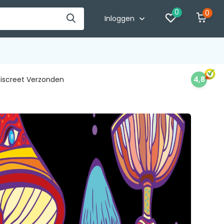
0
0
Inloggen
iscreet Verzonden
4,8