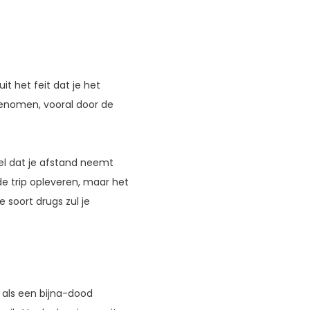
 het feit dat je het
egenomen, vooral door de
oel dat je afstand neemt
nde trip opleveren, maar het
 soort drugs zul je
n als een bijna-dood