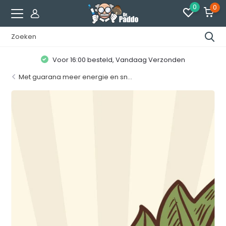
0
0
Klanten geven ons een
8.7 / 10
Met guarana meer energie en sn...