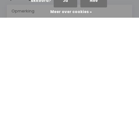
akkoord?
Ja
Nee
Meer over cookies »
* Verplichte velden
Verstuur
NEWS & UPDATES