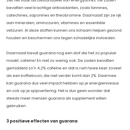
ziet het vaak als bestanddeel van energydrinks. De zaden
bevatten veel krachtige antioxidanten, zoals tannines,
catechines, saponines en theobromine. Daarnaast zijn ze rijk
aan mineralen, aminozuren, vitamines en essentiële
vetzuren. Al deze stoffen kunnen ons lichaam helpen gezond
houden en beschermen ons tegen schadelijke invloeden.
Daarnaast bevat guarana nog een stof die het zo populair
maakt: cafeïne! En niet zo weinig ook. De zaden bevatten
gemiddeld zo'n 4,2% cafeïne en dat is ruim twee keer zoveel
als een koffieboon, die niet verder komt dan 2%. Daarmee
kan guarana dus veel impact hebben op je energieniveaus
en ook op je spijsvertering. Het is dus geen wonder dat
steeds meer mensen guarana als supplement willen
gebruiken.
3 positieve effecten van guarana