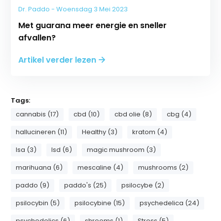
Dr. Paddo - Woensdag 3 Mei 2023
Met guarana meer energie en sneller
afvallen?
Artikel verder lezen
Tags:
cannabis (17)
cbd (10)
cbd olie (8)
cbg (4)
hallucineren (11)
Healthy (3)
kratom (4)
lsa (3)
lsd (6)
magic mushroom (3)
marihuana (6)
mescaline (4)
mushrooms (2)
paddo (9)
paddo's (25)
psilocybe (2)
psilocybin (5)
psilocybine (15)
psychedelica (24)
psychedelics (6)
shrooms (1)
Stress (5)