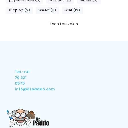
tripping (2)
weed (11)
wiet (12)
1
van
1
artikelen
Tel : +31
70 221
0575
info@drpaddo.com