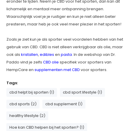
eronder te lijden. Neem je CBD voor het sporten, dan kan dit
lichamelijk en mentaal meer ontspanning brengen.
Waarschijnlijk voel je je rustiger en kun je niet alleen beter
presteren, maar heb je ook veel meer plezier in het sporten!
Zoals je ziet kun je als sporter veel voordelen hebben van het
gebruik van CBD. CBD is niet alleen verkrijgbaar als olie, maar
ook als
kristallen
,
edibles
en
pasta
. In de webshop van Dr.
Paddo vind je zelfs
CBD olie
specifiek voor sporters van
HempCare en
supplementen met CBD
voor sporters.
Tags:
cbd helpt bij sporten (1)
cbd sport lifestyle (1)
cbd sports (2)
cbd supplement (1)
healthy lifestyle (2)
Hoe kan CBD helpen bij het sporten? (1)