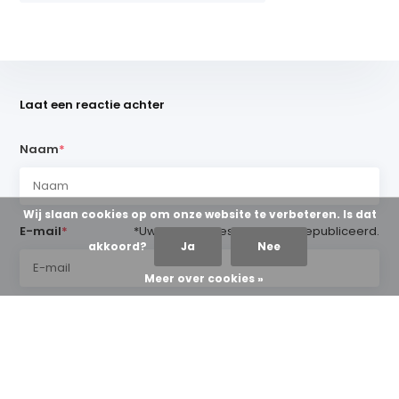
Laat een reactie achter
Naam
*
Wij slaan cookies op om onze website te verbeteren. Is dat
E-mail
*
*Uw e-mailadres wordt niet gepubliceerd.
akkoord?
Ja
Nee
Meer over cookies »
Opmerking
*