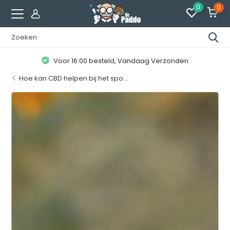
0
0
Klanten geven ons een
8.7 / 10
Hoe kan CBD helpen bij het spo...