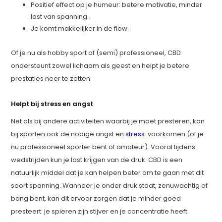
Positief effect op je humeur: betere motivatie, minder
last van spanning.
Je komt makkelijker in de flow.
Of je nu als hobby sport of (semi) professioneel, CBD
ondersteunt zowel lichaam als geest en helpt je betere
prestaties neer te zetten.
Helpt bij stress en angst
Net als bij andere activiteiten waarbij je moet presteren, kan
bij sporten ook de nodige angst en
stress
voorkomen (of je
nu professioneel sporter bent of amateur). Vooral tijdens
wedstrijden kun je last krijgen van de druk. CBD is een
natuurlijk middel dat je kan helpen beter om te gaan met dit
soort spanning. Wanneer je onder druk staat, zenuwachtig of
bang bent, kan dit ervoor zorgen dat je minder goed
presteert: je spieren zijn stijver en je concentratie heeft