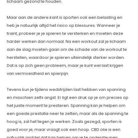
lichaam gezond te houden.
Maar aan de andere kant is sporten ook een belasting en
heb je natuurlijk altijd het risico op blessures. Wanneer je
traint, probeer je je spieren te versterken en moeten deze
harder werken dan normaal. Na een workout zal je lichaam
aan de slag moeten gaan om de schade van de workout te
herstellen, waardoor je spieren uiteindelijk sterker worden.
Dat is op zich geen probleem, maar je kunt wel last krijgen
van vermoeidheid en spierpijn.
Tevens kun je tijdens wedstrijden last hebben van spanning
en misschien zelfs angst. Er ligt een druk op je om precies op
het juiste moment te presteren. Spanning kan je helpen om
een goede prestatie neer te zetten, maar als de spanning te
hoog is, zal het tegen je werken. Zoals gezegd, sporten is
goed voor je, maar vraagt ook een hoop. CBD olie is een
natuurlijk middel dat kan helpen om je te ondersteunen