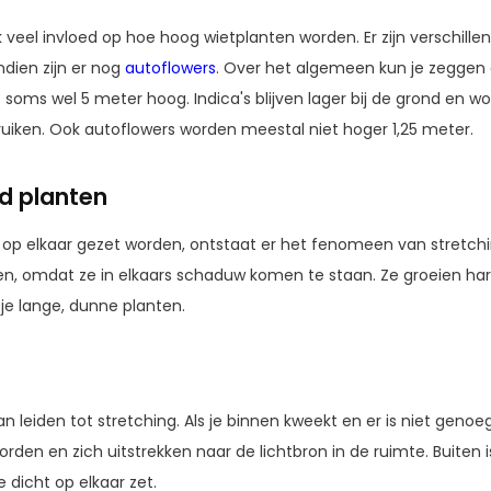
 veel invloed op hoe hoog wietplanten worden. Er zijn verschill
ndien zijn er nog
autoflowers
. Over het algemeen kun je zeggen 
t soms wel 5 meter hoog. Indica's blijven lager bij de grond en w
truiken. Ook autoflowers worden meestal niet hoger 1,25 meter.
d planten
op elkaar gezet worden, ontstaat er het fenomeen van stretchi
ijgen, omdat ze in elkaars schaduw komen te staan. Ze groeien h
 je lange, dunne planten.
 leiden tot stretching. Als je binnen kweekt en er is niet genoeg l
rden en zich uitstrekken naar de lichtbron in de ruimte. Buiten is
e dicht op elkaar zet.