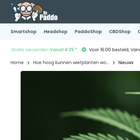
Smartshop
Headshop
PaddoShop
CBDShop
Gratis verzenden
Vanaf €35 *
Voor 16:00 besteld, Va
Home
Hoe hoog kunnen wietplanten wo...
Nieuws