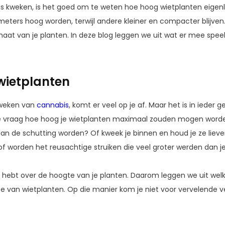
s kweken, is het goed om te weten hoe hoog wietplanten eigenl
ers hoog worden, terwijl andere kleiner en compacter blijven.
aat van je planten. In deze blog leggen we uit wat er mee speelt
wietplanten
kweken van
cannabis
, komt er veel op je af. Maar het is in ieder
 vraag hoe hoog je wietplanten maximaal zouden mogen worden. 
 dan de schutting worden? Of kweek je binnen en houd je ze liever
 of worden het reusachtige struiken die veel groter werden dan 
ole hebt over de hoogte van je planten. Daarom leggen we uit we
te van wietplanten. Op die manier kom je niet voor vervelende v