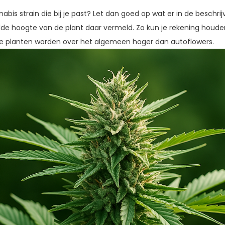
abis strain die bij je past? Let dan goed op wat er in de beschri
de hoogte van de plant daar vermeld. Zo kun je rekening houde
de planten worden over het algemeen hoger dan autoflowers.