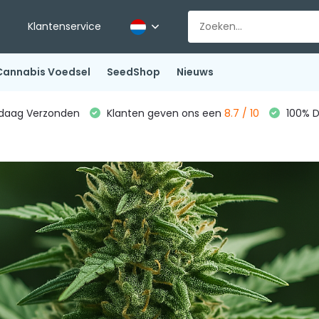
Klantenservice
Cannabis Voedsel
SeedShop
Nieuws
ndaag Verzonden
Klanten geven ons een
8.7 / 10
100% D