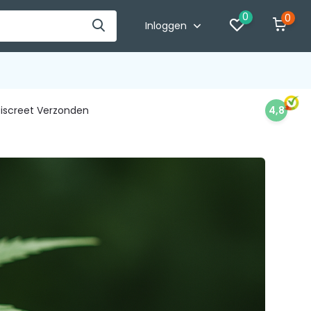
0
0
Inloggen
iscreet Verzonden
4,8