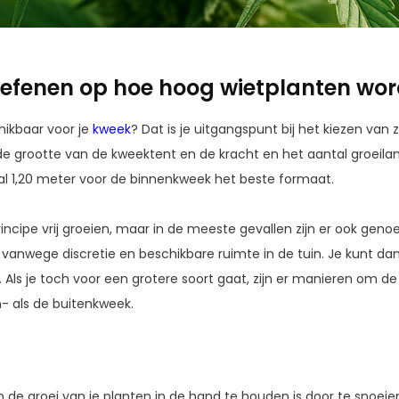
toefenen op hoe hoog wietplanten wo
hikbaar voor je
kweek
? Dat is je uitgangspunt bij het kiezen van
de grootte van de kweektent en de kracht en het aantal groei
l 1,20 meter voor de binnenkweek het beste formaat.
rincipe vrij groeien, maar in de meeste gevallen zijn er ook ge
 vanwege discretie en beschikbare ruimte in de tuin. Je kunt dan
t. Als je toch voor een grotere soort gaat, zijn er manieren om d
n- als de buitenkweek.
e groei van je planten in de hand te houden is door te snoeien