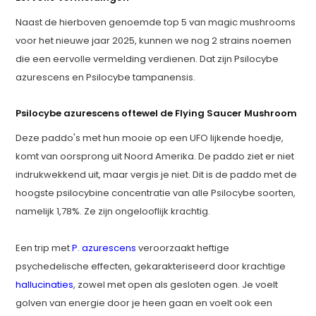
Naast de hierboven genoemde top 5 van magic mushrooms
voor het nieuwe jaar 2025, kunnen we nog 2 strains noemen
die een eervolle vermelding verdienen. Dat zijn Psilocybe
azurescens en Psilocybe tampanensis.
Psilocybe azurescens oftewel de Flying Saucer Mushroom
Deze paddo's met hun mooie op een UFO lijkende hoedje,
komt van oorsprong uit Noord Amerika. De paddo ziet er niet
indrukwekkend uit, maar vergis je niet. Dit is de paddo met de
hoogste psilocybine concentratie van alle Psilocybe soorten,
namelijk 1,78%. Ze zijn ongelooflijk krachtig.
Een trip met
P. azurescens
veroorzaakt heftige
psychedelische effecten, gekarakteriseerd door krachtige
hallucinaties
, zowel met open als gesloten ogen. Je voelt
golven van energie door je heen gaan en voelt ook een