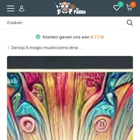
0
0
Klanten geven ons een
8.7 / 10
De top 5 magic mushrooms strai...