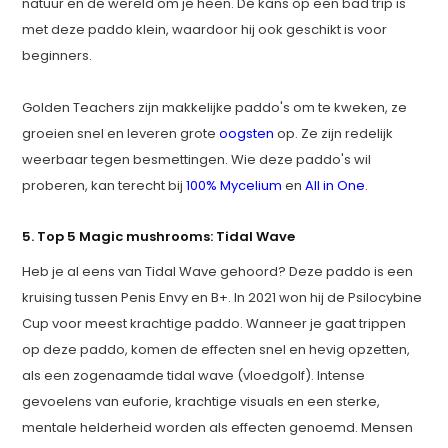
natuur en de wereld om je heen. De kans op een bad trip is
met deze paddo klein, waardoor hij ook geschikt is voor
beginners.
Golden Teachers zijn makkelijke paddo's om te kweken, ze
groeien snel en leveren grote
oogsten
op. Ze zijn redelijk
weerbaar tegen besmettingen. Wie deze paddo's wil
proberen, kan terecht bij
100% Mycelium
en
All in One
.
5. Top 5 Magic mushrooms: Tidal Wave
Heb je al eens van Tidal Wave gehoord? Deze paddo is een
kruising tussen Penis Envy en B+. In 2021 won hij de Psilocybine
Cup voor meest krachtige paddo. Wanneer je gaat trippen
op deze paddo, komen de effecten snel en hevig opzetten,
als een zogenaamde tidal wave (vloedgolf). Intense
gevoelens van euforie, krachtige visuals en een sterke,
mentale helderheid worden als effecten genoemd. Mensen