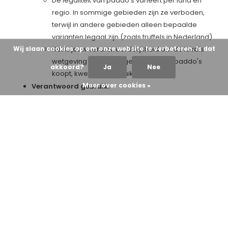
De legaliteit van paddo's varieert per land en
regio. In sommige gebieden zijn ze verboden,
terwijl in andere gebieden alleen bepaalde
varianten legaal zijn (zoals truffels in Nederland).
Wij slaan cookies op om onze website te verbeteren. Is dat
Het is jouw verantwoordelijkheid om de lokale
wetgeving te raadplegen voordat je paddo's
akkoord?
Ja
Nee
koopt, kweekt of gebruikt.
Meer over cookies »
Verantwoord gebruik:
Gebruik paddo's alleen in een veilige,
vertrouwde omgeving en, bij voorkeur, onder
begeleiding van een ervaren en nuchtere trip-
sitter.
Houd je aan de aanbevolen dosering en begin
met een lage dosis als je onervaren bent.
Tags:
De top 5 magic mushrooms strains van 2025 (1)
magic mushroom (10)
paddo strains (1)