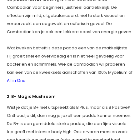
Cambodian voor beginners juist heel aantrekkelijk. De
effecten zijn mild, uitgebalanceerd, niet te sterk visueel en
veroorzaakt een opgewekt en euforisch gevoel. De
Cambodian kan je ook een lekkere boost van energie geven.
Wat kweken betreft is deze paddo een van de makkelijkste.
Hij groeit snel en overvloedig en is niet heel gevoelig voor
bacteriën en schimmels. Wie de Cambodian wil proberen
kan een van de kweeksets aanschaffen van 100% Mycelium of
All in One
.
2. B+ Magic Mushroom
Wist je dat je B+ niet uitspreekt als B Plus, maar als B Positive?
Onthoud je dit, dan mag je jezelf een paddo kenner noemen.
De B+ is een gemiddeld sterke paddo, die een fijne visuele
trip geeft met intense body high. Ook ervaren mensen vaak
een heerlijk gevoel van euforie, waarbij je mentaal heel