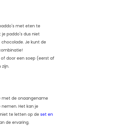
 paddo's met eten te
 je paddo's dus niet
n chocolade. Je kunt de
combinatie!
of door een soep (eerst af
zijn.
e je met de onaangename
 nemen. Het kan je
niet te letten op de
set en
an de ervaring.