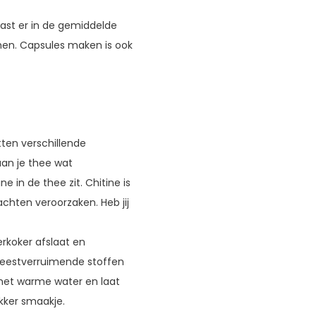
 past er in de gemiddelde
men. Capsules maken is ook
tten verschillende
aan je thee wat
 in de thee zit. Chitine is
achten veroorzaken. Heb jij
rkoker afslaat en
 geestverruimende stoffen
n het warme water en laat
kker smaakje.