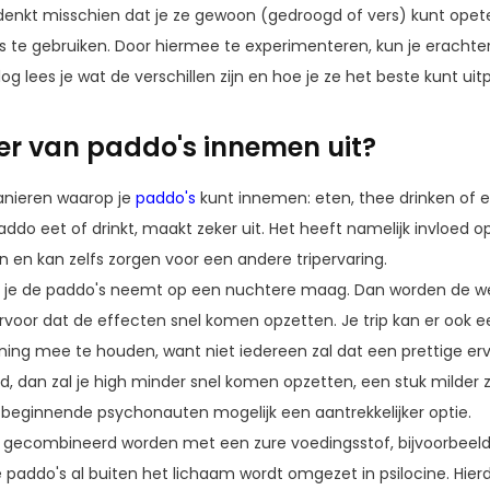
 denkt misschien dat je ze gewoon (gedroogd of vers) kunt opete
te gebruiken. Door hiermee te experimenteren, kun je erachte
blog lees je wat de verschillen zijn en hoe je ze het beste kunt ui
r van paddo's innemen uit?
manieren waarop je
paddo's
kunt innemen: eten, thee drinken of e
ddo eet of drinkt, maakt zeker uit. Het heeft namelijk invloed
en kan zelfs zorgen voor een andere tripervaring.
 of je de paddo's neemt op een nuchtere maag. Dan worden de w
oor dat de effecten snel komen opzetten. Je trip kan er ook ee
ening mee te houden, want niet iedereen zal dat een prettige er
d, dan zal je high minder snel komen opzetten, een stuk milder z
r beginnende psychonauten mogelijk een aantrekkelijker optie.
 gecombineerd worden met een zure voedingsstof, bijvoorbeeld 
e paddo's al buiten het lichaam wordt omgezet in psilocine. Hier