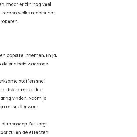
n, maar er zijn nog veel
r komen welke manier het
tproberen.
en capsule innemen. En ja,
 op de snelheid waarmee
erkzame stoffen snel
n stuk intenser door
varing vinden. Neem je
ijn en sneller weer
citroensoap. Dit zorgt
door zullen de effecten