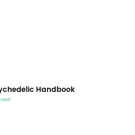
ychedelic Handbook
raad