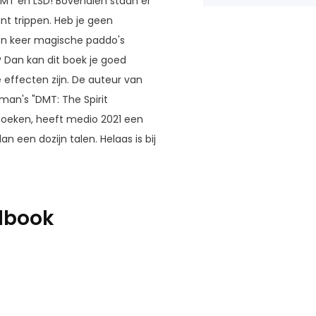
DMT en LSD! Bovendien staan er
unt trippen. Heb je geen
een keer magische paddo's
 Dan kan dit boek je goed
 effecten zijn. De auteur van
man's "DMT: The Spirit
zoeken, heeft medio 2021 een
 een dozijn talen. Helaas is bij
dbook