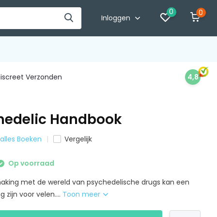
0
0
Inloggen
iscreet Verzonden
4,8
hedelic Handbook
 alles Boeken
Vergelijk
Op voorraad
making met de wereld van psychedelische drugs kan een
g zijn voor velen....
Toon meer