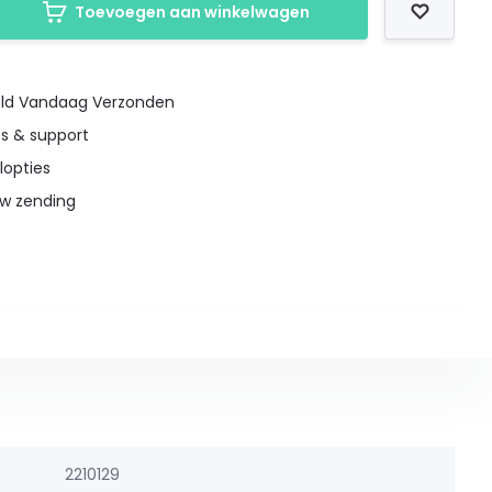
Toevoegen aan winkelwagen
teld Vandaag Verzonden
es & support
lopties
uw zending
2210129