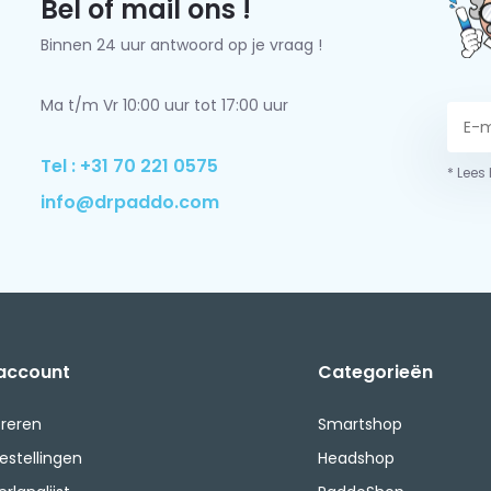
Bel of mail ons !
Binnen 24 uur antwoord op je vraag !
Ma t/m Vr 10:00 uur tot 17:00 uur
Tel : +31 70 221 0575
* Lees
info@drpaddo.com
 account
Categorieën
treren
Smartshop
bestellingen
Headshop