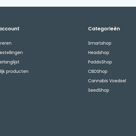
 account
Categorieën
treren
Smartshop
bestellingen
Headshop
erlanglijst
PaddoShop
lijk producten
CBDShop
Cannabis Voedsel
SeedShop