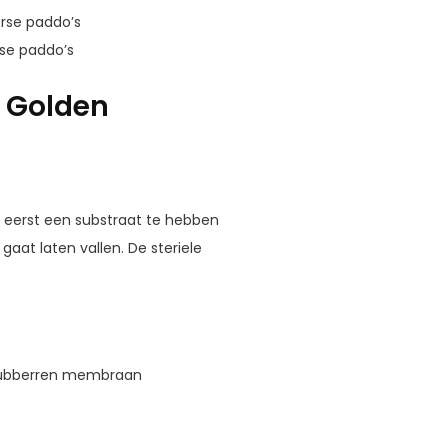
rse paddo’s
rse paddo’s
o Golden
u eerst een substraat te hebben
at laten vallen. De steriele
t rubberren membraan