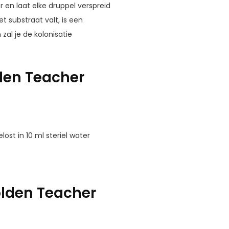
 en laat elke druppel verspreid
t substraat valt, is een
al je de kolonisatie
den Teacher
ost in 10 ml steriel water
lden Teacher