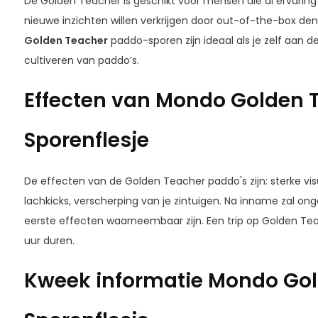
De Golden Teacher is geschikt voor mensen die al ervari
nieuwe inzichten willen verkrijgen door out-of-the-box den
Golden Teacher
paddo-sporen zijn ideaal als je zelf aan d
cultiveren van paddo’s.
Effecten van Mondo Golden 
Sporenflesje
De effecten van de Golden Teacher paddo's zijn: sterke visu
lachkicks, verscherping van je zintuigen. Na inname zal on
eerste effecten waarneembaar zijn. Een trip op Golden Te
uur duren.
Kweek informatie Mondo Go