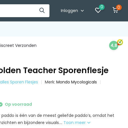
0
0
Inloggen
iscreet Verzonden
4,8
lden Teacher Sporenflesje
 alles Sporen Flesjes
Merk:
Mondo Mycologicals
Op voorraad
 paddo is één van de meest geliefde paddo’s, omdat het
nzichten en bijzondere visuals....
Toon meer