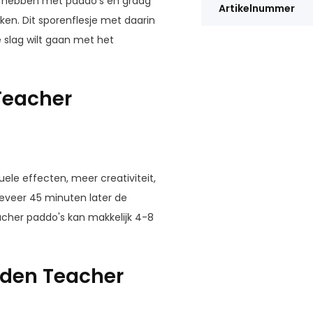
ng hebben met paddo’s en graag
Artikelnummer
ken. Dit sporenflesje met daarin
e slag wilt gaan met het
Teacher
ele effecten, meer creativiteit,
geveer 45 minuten later de
acher paddo's kan makkelijk 4-8
lden Teacher