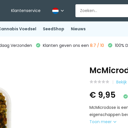
Klantenservice
Cannabis Voedsel
SeedShop
Nieuws
ndaag Verzonden
Klanten geven ons een
8.7 / 10
100% D
McMicrod
Bekijk
€ 9,95
McMicrodose is een
eigenschappen bevatt
Toon meer