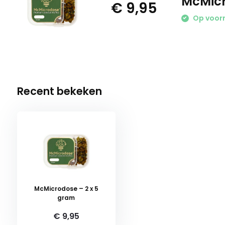
McMicr
€ 9,95
Op voor
Recent bekeken
McMicrodose – 2 x 5
gram
€ 9,95