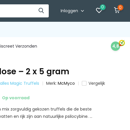
0
0
Inloggen
iscreet Verzonden
4,8
ose – 2 x 5 gram
 alles Magic Truffels
Merk:
McMyco
Vergelijk
Op voorraad
 mix zorgvuldig gekozen truffels die de beste
en en rijk zijn aan natuurlijke psilocybine. ...