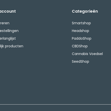
 account
Categorieën
treren
Smartshop
bestellingen
Headshop
erlanglijst
PaddoShop
lijk producten
CBDShop
Cannabis Voedsel
SeedShop