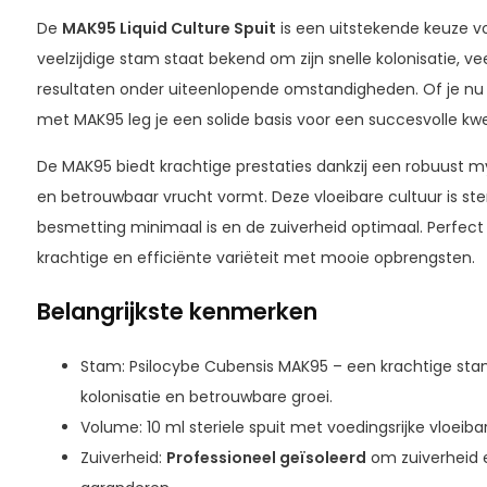
De
MAK95 Liquid Culture Spuit
is een uitstekende keuze vo
veelzijdige stam staat bekend om zijn snelle kolonisatie, v
resultaten onder uiteenlopende omstandigheden. Of je nu n
met MAK95 leg je een solide basis voor een succesvolle kw
De MAK95 biedt krachtige prestaties dankzij een robuust my
en betrouwbaar vrucht vormt. Deze vloeibare cultuur is ste
besmetting minimaal is en de zuiverheid optimaal. Perfect 
krachtige en efficiënte variëteit met mooie opbrengsten.
Belangrijkste kenmerken
Stam: Psilocybe Cubensis MAK95 – een krachtige sta
kolonisatie en betrouwbare groei.
Volume: 10 ml steriele spuit met voedingsrijke vloeibar
Zuiverheid:
Professioneel geïsoleerd
om zuiverheid e