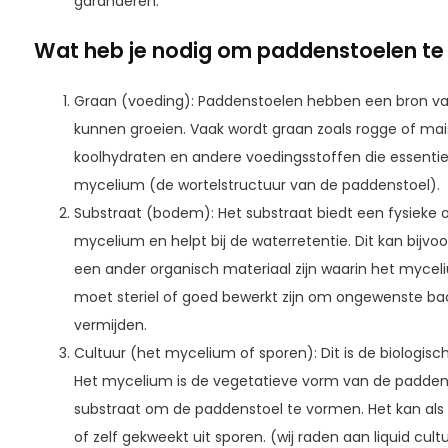
garanderen.
Wat heb je nodig om paddenstoelen t
Graan (voeding): Paddenstoelen hebben een bron va
kunnen groeien. Vaak wordt graan zoals rogge of mais 
koolhydraten en andere voedingsstoffen die essentiee
mycelium (de wortelstructuur van de paddenstoel).
Substraat (bodem): Het substraat biedt een fysieke 
mycelium en helpt bij de waterretentie. Dit kan bijvoo
een ander organisch materiaal zijn waarin het mycel
moet steriel of goed bewerkt zijn om ongewenste ba
vermijden.
Cultuur (het mycelium of sporen): Dit is de biologisc
Het mycelium is de vegetatieve vorm van de paddens
substraat om de paddenstoel te vormen. Het kan als '
of zelf gekweekt uit sporen. (wij raden aan liquid cult