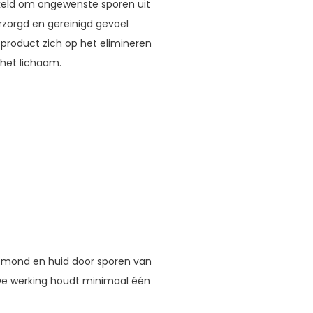
keld om ongewenste sporen uit
rzorgd en gereinigd gevoel
 product zich op het elimineren
 het lichaam.
de mond en huid door sporen van
 De werking houdt minimaal één