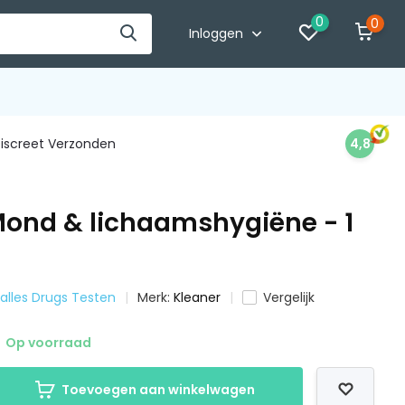
0
0
Inloggen
iscreet Verzonden
4,8
Mond & lichaamshygiëne - 1
 alles Drugs Testen
Merk:
Kleaner
Vergelijk
Op voorraad
Toevoegen aan winkelwagen