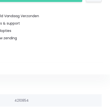
teld Vandaag Verzonden
es & support
lopties
uw zending
4210854