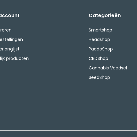
 account
Categorieën
treren
Smartshop
bestellingen
Headshop
erlanglijst
PaddoShop
lijk producten
CBDShop
Cannabis Voedsel
SeedShop