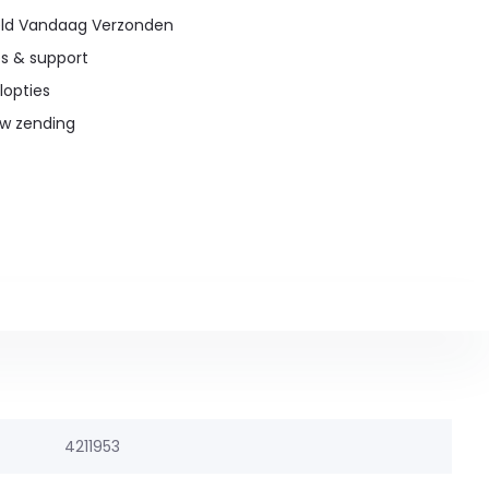
teld Vandaag Verzonden
es & support
lopties
uw zending
4211953