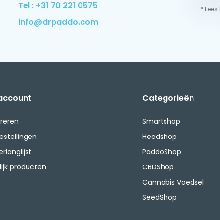
Tel : +31 70 221 0575
* Lees
info@drpaddo.com
 account
Categorieën
treren
Smartshop
bestellingen
Headshop
erlanglijst
PaddoShop
lijk producten
CBDShop
Cannabis Voedsel
SeedShop