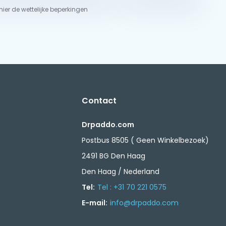
 hier de wettelijke beperkingen
Contact
Drpaddo.com
Postbus 8505 ( Geen Winkelbezoek)
2491 BG Den Haag
Den Haag / Nederland
Tel:
Tel : +31 70 221 0575
E-mail:
info@drpaddo.com