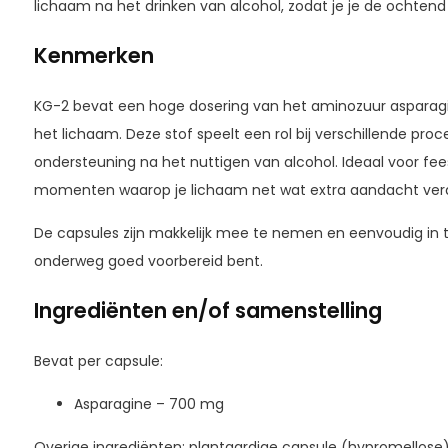
lichaam na het drinken van alcohol, zodat je je de ochtend e
Kenmerken
KG-2 bevat een hoge dosering van het aminozuur asparagi
het lichaam. Deze stof speelt een rol bij verschillende pro
ondersteuning na het nuttigen van alcohol. Ideaal voor fee
momenten waarop je lichaam net wat extra aandacht verd
De capsules zijn makkelijk mee te nemen en eenvoudig in 
onderweg goed voorbereid bent.
Ingrediënten en/of samenstelling
Bevat per capsule:
Asparagine – 700 mg
Overige ingrediënten: plantaardige capsule (hypromellose)