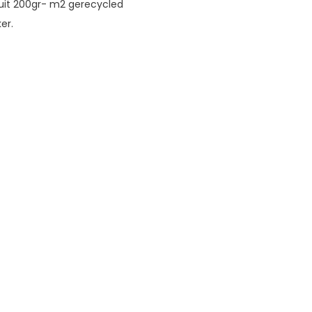
d uit 200gr- m2 gerecycled
er.