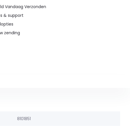
teld Vandaag Verzonden
es & support
lopties
uw zending
8101851