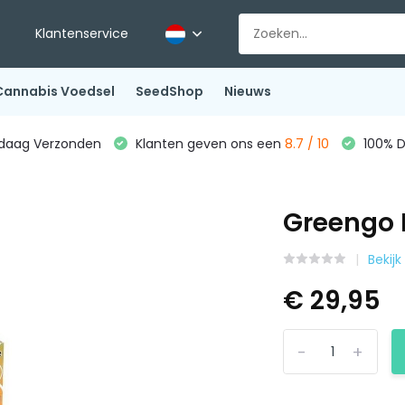
Klantenservice
Cannabis Voedsel
SeedShop
Nieuws
ndaag Verzonden
Klanten geven ons een
8.7 / 10
100% D
Greengo K
Bekijk
€ 29,95
-
+