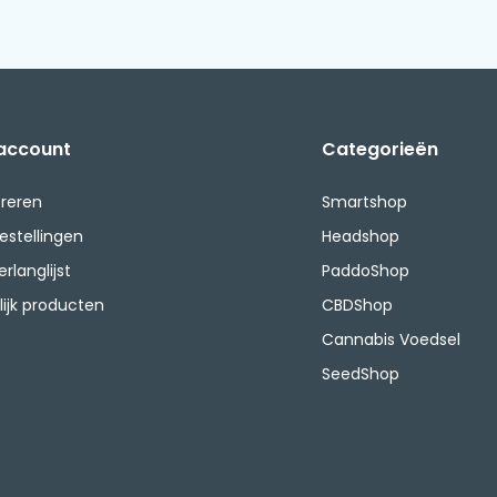
 account
Categorieën
treren
Smartshop
bestellingen
Headshop
erlanglijst
PaddoShop
lijk producten
CBDShop
Cannabis Voedsel
SeedShop