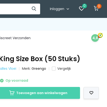
0
0
Inloggen
iscreet Verzonden
4,8
ing Size Box (50 Stuks)
 alles Vloei
Merk:
Greengo
Vergelijk
Op voorraad
Toevoegen aan winkelwagen