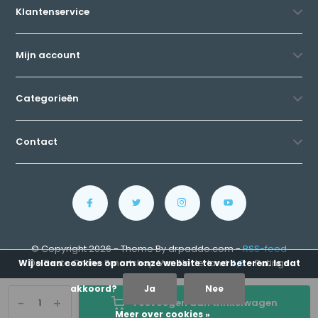
Klantenservice
Mijn account
Categorieën
Contact
© Copyright 2026 - Theme By drpaddo.com -
RSS-feed
De Beste Online Smartshop Van Nederland
4,8
- Ratings
Wij slaan cookies op om onze website te verbeteren. Is dat
akkoord?
Ja
Nee
-
+
Toevoegen aan winkelwagen
Meer over cookies »