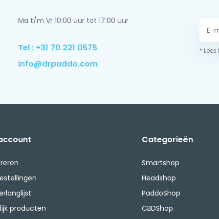
Ma t/m Vr 10:00 uur tot 17:00 uur
Tel : +31 70 221 0575
* Lees
info@drpaddo.com
 account
Categorieën
treren
Smartshop
bestellingen
Headshop
erlanglijst
PaddoShop
lijk producten
CBDShop