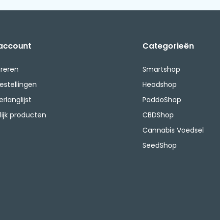
 account
Categorieën
treren
Smartshop
bestellingen
Headshop
erlanglijst
PaddoShop
lijk producten
CBDShop
Cannabis Voedsel
SeedShop