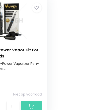
ower Vapor Kit For
ds
-Power Vaporizer Pen-
e...
Niet op voorraad