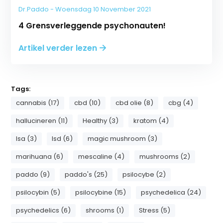
Dr.Paddo - Woensdag 10 November 2021
4 Grensverleggende psychonauten!
Artikel verder lezen
Tags:
cannabis (17)
cbd (10)
cbd olie (8)
cbg (4)
hallucineren (11)
Healthy (3)
kratom (4)
lsa (3)
lsd (6)
magic mushroom (3)
marihuana (6)
mescaline (4)
mushrooms (2)
paddo (9)
paddo's (25)
psilocybe (2)
psilocybin (5)
psilocybine (15)
psychedelica (24)
psychedelics (6)
shrooms (1)
Stress (5)