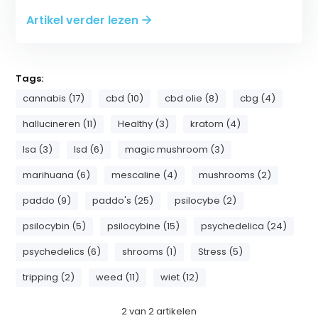
Artikel verder lezen
Tags:
cannabis (17)
cbd (10)
cbd olie (8)
cbg (4)
hallucineren (11)
Healthy (3)
kratom (4)
lsa (3)
lsd (6)
magic mushroom (3)
marihuana (6)
mescaline (4)
mushrooms (2)
paddo (9)
paddo's (25)
psilocybe (2)
psilocybin (5)
psilocybine (15)
psychedelica (24)
psychedelics (6)
shrooms (1)
Stress (5)
tripping (2)
weed (11)
wiet (12)
2
van
2
artikelen