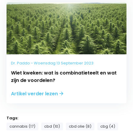
Dr. Paddo - Woensdag 13 September 2023
Wiet kweken: wat is combinatieteelt en wat
zijn de voordelen?
Artikel verder lezen
Tags:
cannabis (17)
cbd (10)
cbd olie (8)
cbg (4)