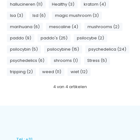
hallucineren (11)
Healthy (3)
kratom (4)
lsa (3)
lsd (6)
magic mushroom (3)
marihuana (6)
mescaline (4)
mushrooms (2)
paddo (9)
paddo's (25)
psilocybe (2)
psilocybin (5)
psilocybine (15)
psychedelica (24)
psychedelics (6)
shrooms (1)
Stress (5)
tripping (2)
weed (11)
wiet (12)
4
van
4
artikelen
Tel : +31