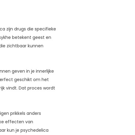
a zijn drugs die specifieke
Psykhe betekent geest en
 die zichtbaar kunnen
nnen geven in je innerlijke
perfect geschikt om het
grijk vindt. Dat proces wordt
uigen prikkels anders
ieke effecten van
aar kun je psychedelica