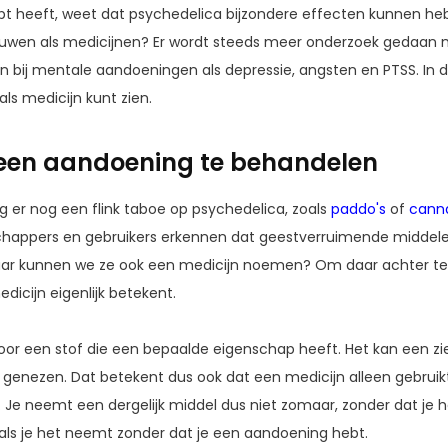
ript heeft, weet dat psychedelica bijzondere effecten kunnen 
wen als medicijnen? Er wordt steeds meer onderzoek gedaan 
 bij mentale aandoeningen als depressie, angsten en PTSS. In 
ls medicijn kunt zien.
een aandoening te behandelen
g er nog een flink taboe op psychedelica, zoals
paddo's
of
cann
chappers en gebruikers erkennen dat geestverruimende middel
aar kunnen we ze ook een medicijn noemen? Om daar achter t
icijn eigenlijk betekent.
oor een stof die een bepaalde eigenschap heeft. Het kan een z
enezen. Dat betekent dus ook dat een medicijn alleen gebruikt 
 Je neemt een dergelijk middel dus niet zomaar, zonder dat je h
jn als je het neemt zonder dat je een aandoening hebt.