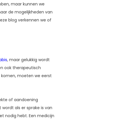
hebben, maar kunnen we
naar de mogelijkheden van
deze blog verkennen we of
abis
, maar gelukkig wordt
en ook therapeutisch
e komen, moeten we eerst
iekte of aandoening
wordt als er sprake is van
et nodig hebt. Een medicijn