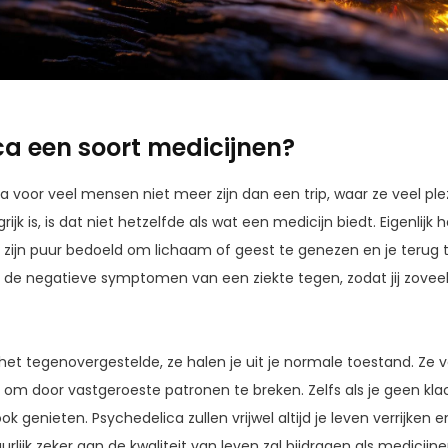
ca een soort medicijnen?
a voor veel mensen niet meer zijn dan een trip, waar ze veel pl
rijk is, is dat niet hetzelfde als wat een medicijn biedt. Eigenlij
 zijn puur bedoeld om lichaam of geest te genezen en je terug
 de negatieve symptomen van een ziekte tegen, zodat jij zovee
 het tegenovergestelde, ze halen je uit je normale toestand. Ze
, om door vastgeroeste patronen te breken. Zelfs als je geen kl
ok genieten. Psychedelica zullen vrijwel altijd je leven verrijken e
rlijk zeker aan de kwaliteit van leven zal bijdragen als medicijn