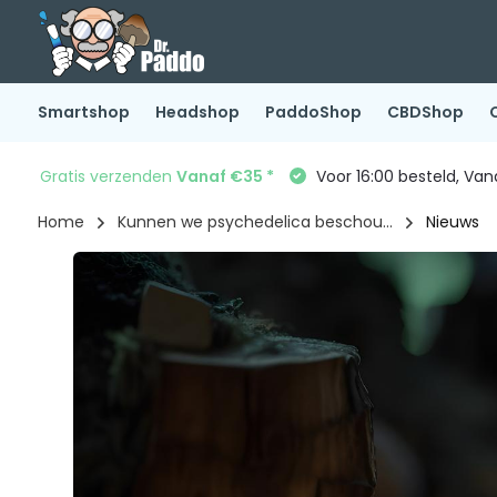
Smartshop
Headshop
PaddoShop
CBDShop
Gratis verzenden
Vanaf €35 *
Voor 16:00 besteld, Va
Home
Kunnen we psychedelica beschou...
Nieuws