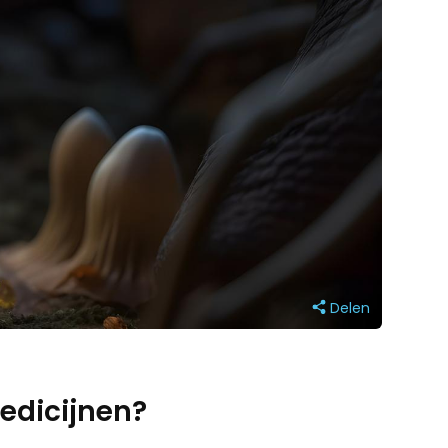
Delen
edicijnen?