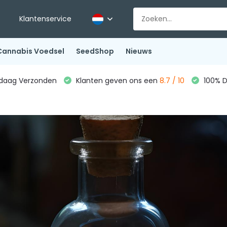
Klantenservice
Cannabis Voedsel
SeedShop
Nieuws
ndaag Verzonden
Klanten geven ons een
8.7 / 10
100% D