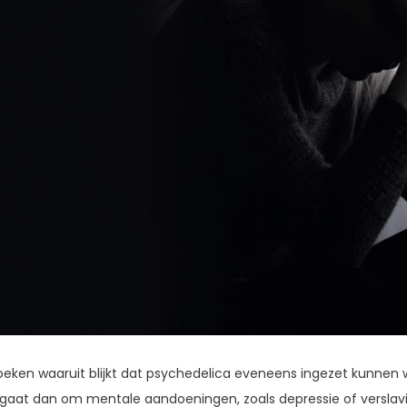
rzoeken waaruit blijkt dat psychedelica eveneens ingezet kunne
 gaat dan om mentale aandoeningen, zoals depressie of verslav