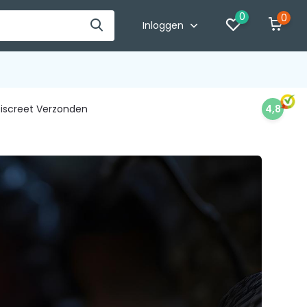
0
0
Inloggen
iscreet Verzonden
4,8