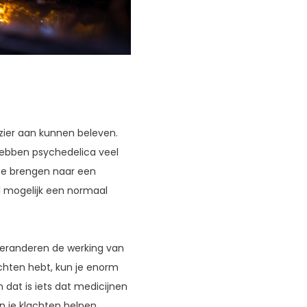
ezier aan kunnen beleven.
k hebben psychedelica veel
 te brengen naar een
l mogelijk een normaal
 veranderen de werking van
achten hebt, kun je enorm
n dat is iets dat medicijnen
en je klachten helpen