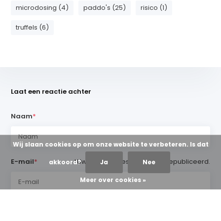
microdosing (4)
paddo's (25)
risico (1)
truffels (6)
Laat een reactie achter
Naam
*
Wij slaan cookies op om onze website te verbeteren. Is dat
E-mail
*
*Uw e-mailadres wordt niet gepubliceerd.
akkoord?
Ja
Nee
Meer over cookies »
Opmerking
*