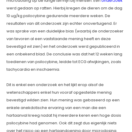
microdosing op de lange termijn bij mensen. Een
onderzoek
werd gedaan op ratten. Hierbij kregen de dieren om de dag
10 ug/kg psilocybine gedurende meerdere weken. De
resultaten van dit onderzoek zijn echter onovertuigend. Er
was sprake van een duidelijke bias (waarbij de onderzoeker
van tevoren al een vaststaande mening heeft en deze
bevestigd wil zien) en het onderzoek werd gepubliceerd in
een onbekend blad. De conclusie was dat het 12 weken lang
toedienen van psilocybine, leidde tot ECG afwijkingen, zoals
tachycardia en inschaemia.
Dit is enkel een onderzoek en het lijkt erop alsof de
wetenschappers enkel hun vooraf opgestelde mening
bevestigd wilden zien. Hun mening was gebaseerd op een
enkele anekdotische ervaring van een man die een
hartaanval kreeg nadat hij meerdere keren een hoge dosis
psilocybine had genomen. Ook dit zegt dus eigenlijk niets
over het risico op een hartaandoening door microdosing.