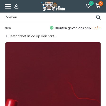
0
0
Klanten geven ons een
8.7 / 10
Bestaat het risico op een hart...