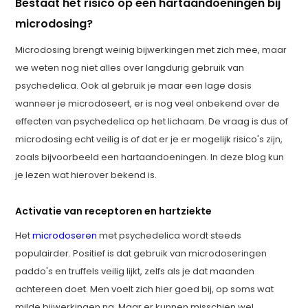
Bestaat het risico op een hartaandoeningen bij
microdosing?
Microdosing brengt weinig bijwerkingen met zich mee, maar
we weten nog niet alles over langdurig gebruik van
psychedelica. Ook al gebruik je maar een lage dosis
wanneer je microdoseert, er is nog veel onbekend over de
effecten van psychedelica op het lichaam. De vraag is dus of
microdosing echt veilig is of dat er je er mogelijk risico's zijn,
zoals bijvoorbeeld een hartaandoeningen. In deze blog kun
je lezen wat hierover bekend is.
Activatie van receptoren en hartziekte
Het
microdoseren
met psychedelica wordt steeds
populairder. Positief is dat gebruik van microdoseringen
paddo's en truffels veilig lijkt, zelfs als je dat maanden
achtereen doet. Men voelt zich hier goed bij, op soms wat
milde bijwerkingen na. Maar er kunnen misschien wel