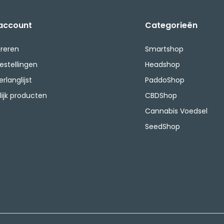
 account
Categorieën
treren
Smartshop
bestellingen
Headshop
erlanglijst
PaddoShop
lijk producten
CBDShop
Cannabis Voedsel
SeedShop