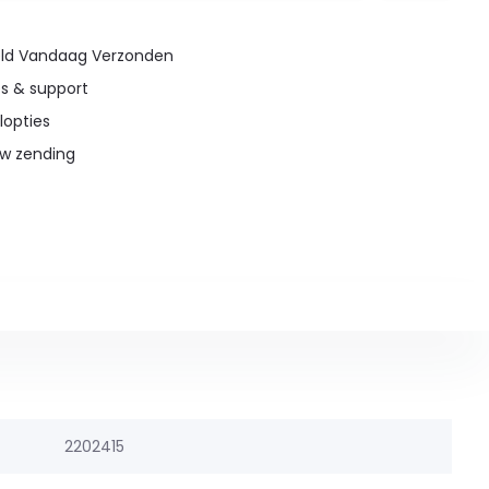
teld Vandaag Verzonden
es & support
lopties
uw zending
2202415