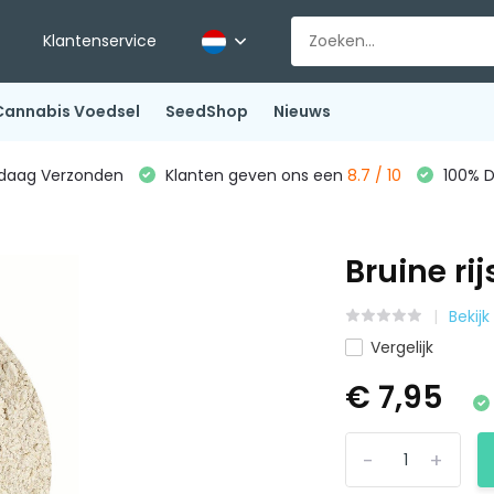
Klantenservice
Cannabis Voedsel
SeedShop
Nieuws
ndaag Verzonden
Klanten geven ons een
8.7 / 10
100% D
Bruine ri
Bekij
Vergelijk
€ 7,95
-
+